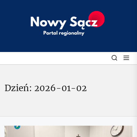
Skip
to
klubobroncow
the
content
Dzień:
2026-01-02