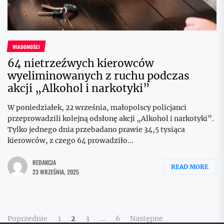
WIADOMOŚCI
64 nietrzeźwych kierowców
wyeliminowanych z ruchu podczas
akcji „Alkohol i narkotyki”
W poniedziałek, 22 września, małopolscy policjanci
przeprowadzili kolejną odsłonę akcji „Alkohol i narkotyki”.
Tylko jednego dnia przebadano prawie 34,5 tysiąca
kierowców, z czego 64 prowadziło...
REDAKCJA
READ MORE
23 WRZEŚNIA, 2025
Stronicowanie
Poprzednie
1
2
3
…
6
Następne