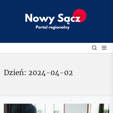
Skip
to
klubobroncow
the
content
Dzień:
2024-04-02