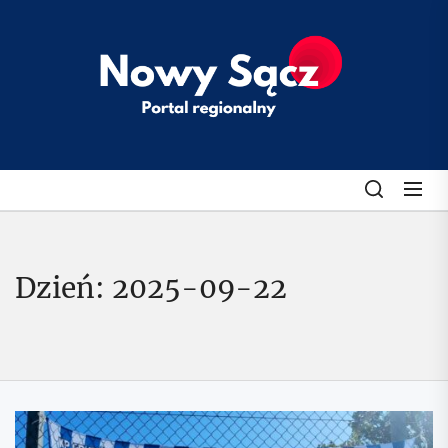
Skip
to
klubobroncow
the
content
Dzień:
2025-09-22