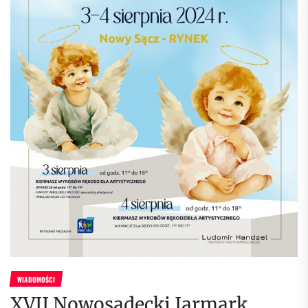
WIADOMOŚCI
XVII Nowosądecki Jarmark