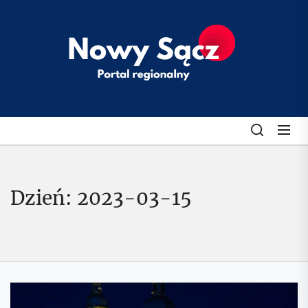
Skip
to
klubobroncow
the
content
Dzień:
2023-03-15