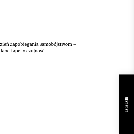
zień Zapobiegania Samobójstwom –
dane i apel o czujność
NEXT POST