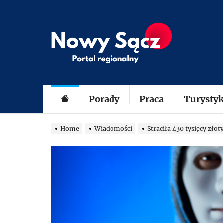
Skip
to
klubobroncow
the
content
Porady
Praca
Turysty
Home
Wiadomości
Straciła 430 tysięcy zło