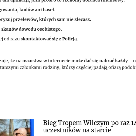
gowania, kodów ani haseł.
oryzuj przelewów, których sam nie zlecasz.
ni skanów dowodu osobistego.
ej od razu
skontaktować się z Policją
.
zuje, że
na oszustwa w internecie może dać się nabrać każdy – 
starszymi członkami rodziny, którzy częściej padają ofiarą podo
Bieg Tropem Wilczym po raz 14
uczestników na starcie