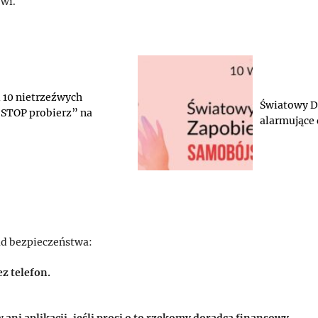
wi.
i 10 nietrzeźwych
Światowy D
„STOP probierz” na
alarmujące 
ad bezpieczeństwa:
z telefon.
ni aplikacji, jeśli prosi o to rzekomy doradca finansowy.