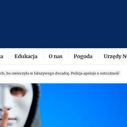
planety.pl
ka
Edukacja
O nas
Pogoda
Urzędy N
tych, bo uwierzyła w fałszywego doradcę. Policja apeluje o ostrożność