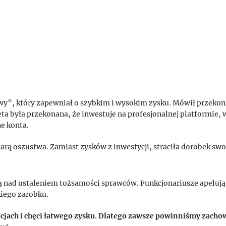
owy”, który zapewniał o szybkim i wysokim zysku. Mówił przeko
eta była przekonana, że inwestuje na profesjonalnej platformie, 
e konta.
arą oszustwa. Zamiast zysków z inwestycji, straciła dorobek swo
cują nad ustaleniem tożsamości sprawców. Funkcjonariusze apeluj
kiego zarobku.
ocjach i chęci łatwego zysku. Dlatego zawsze powinniśmy zacho