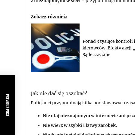
z nieznajomymi w sieci
– przypominają munduro
Zobacz również:
Ponad 3 tysiące kontroli 
kierowców. Efekty akcji 
Sądecczyźnie
Jak nie dać się oszukać?
PREVIOUS POST
Policjanci przypominają kilka podstawowych zas
Nie ufaj nieznajomym w internecie ani prze
Nie wierz w szybki i łatwy zarobek.
Nigdy nie instaluj dodatkowych programów a