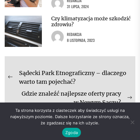
REDAKCJA
31 LIPCA, 2024
Czy klimatyzacja może szkodzić
zdrowiu?
REDAKCJA
8 LISTOPADA, 2023
Nawigacja
Sądecki Park Etnograficzny – dlaczego
wpisu
Previous
warto tam pojechać?
post:
Gdzie znaleźć najlepsze oferty pracy
Ne
w Nowym Sączu?
pos
Ta strona korzysta z ciasteczek aby świadczyć usługi na
najwyższym poziomie. Dalsze korzystanie ze strony oznacza,
że zgadzasz się na ich użycie.
Zgoda