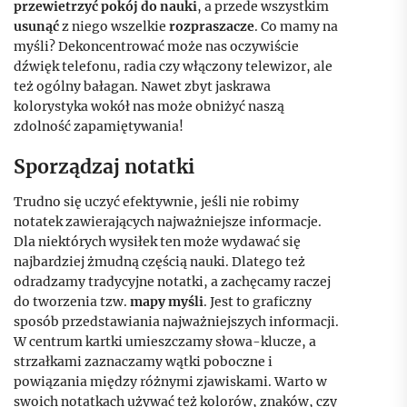
przewietrzyć pokój do nauki
, a przede wszystkim
usunąć
z niego wszelkie
rozpraszacze
. Co mamy na
myśli? Dekoncentrować może nas oczywiście
dźwięk telefonu, radia czy włączony telewizor, ale
też ogólny bałagan. Nawet zbyt jaskrawa
kolorystyka wokół nas może obniżyć naszą
zdolność zapamiętywania!
Sporządzaj notatki
Trudno się uczyć efektywnie, jeśli nie robimy
notatek zawierających najważniejsze informacje.
Dla niektórych wysiłek ten może wydawać się
najbardziej żmudną częścią nauki. Dlatego też
odradzamy tradycyjne notatki, a zachęcamy raczej
do tworzenia tzw.
mapy myśli
. Jest to graficzny
sposób przedstawiania najważniejszych informacji.
W centrum kartki umieszczamy słowa-klucze, a
strzałkami zaznaczamy wątki poboczne i
powiązania między różnymi zjawiskami. Warto w
swoich notatkach używać też kolorów, znaków, czy